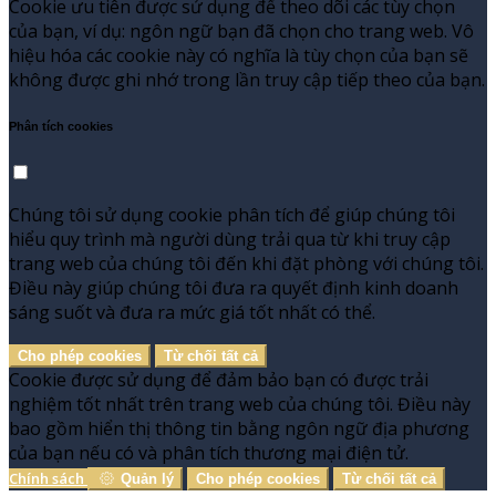
Cookie ưu tiên được sử dụng để theo dõi các tùy chọn
của bạn, ví dụ: ngôn ngữ bạn đã chọn cho trang web. Vô
hiệu hóa các cookie này có nghĩa là tùy chọn của bạn sẽ
không được ghi nhớ trong lần truy cập tiếp theo của bạn.
Phân tích cookies
Chúng tôi sử dụng cookie phân tích để giúp chúng tôi
hiểu quy trình mà người dùng trải qua từ khi truy cập
trang web của chúng tôi đến khi đặt phòng với chúng tôi.
Điều này giúp chúng tôi đưa ra quyết định kinh doanh
sáng suốt và đưa ra mức giá tốt nhất có thể.
Cho phép cookies
Từ chối tất cả
Cookie được sử dụng để đảm bảo bạn có được trải
nghiệm tốt nhất trên trang web của chúng tôi. Điều này
bao gồm hiển thị thông tin bằng ngôn ngữ địa phương
của bạn nếu có và phân tích thương mại điện tử.
Chính sách
Quản lý
Cho phép cookies
Từ chối tất cả