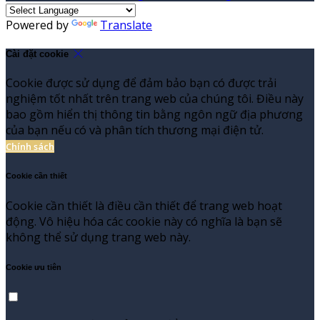
Powered by
Translate
Cài đặt cookie
Cookie được sử dụng để đảm bảo bạn có được trải
nghiệm tốt nhất trên trang web của chúng tôi. Điều này
bao gồm hiển thị thông tin bằng ngôn ngữ địa phương
của bạn nếu có và phân tích thương mại điện tử.
Chính sách
Cookie cần thiết
Cookie cần thiết là điều cần thiết để trang web hoạt
động. Vô hiệu hóa các cookie này có nghĩa là bạn sẽ
không thể sử dụng trang web này.
Cookie ưu tiên