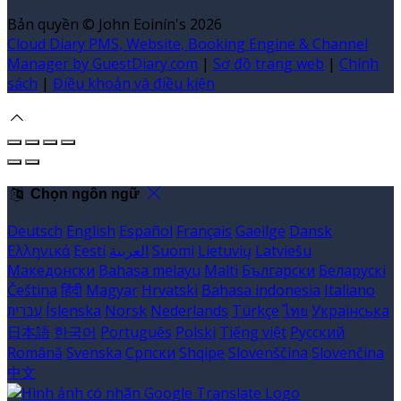
Bản quyền
©
John Eoinín's 2026
Cloud Diary PMS, Website, Booking Engine & Channel
Manager by GuestDiary.com
|
Sơ đồ trang web
|
Chính
sách
|
Điều khoản và điều kiện
Chọn ngôn ngữ
Deutsch
English
Español
Français
Gaeilge
Dansk
Ελληνικά
Eesti
العربية
Suomi
Lietuvių
Latviešu
Македонски
Bahasa melayu
Malti
Български
Беларускі
Čeština
हिंदी
Magyar
Hrvatski
Bahasa indonesia
Italiano
עברית
Íslenska
Norsk
Nederlands
Türkçe
ไทย
Українська
日本語
한국어
Português
Polski
Tiếng việt
Русский
Română
Svenska
Српски
Shqipe
Slovenščina
Slovenčina
中文