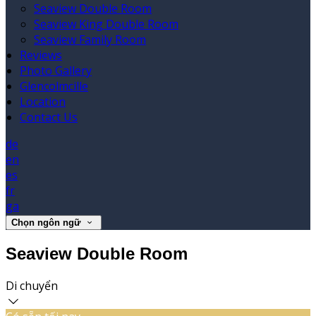
Seaview Double Room
Seaview King Double Room
Seaview Family Room
Reviews
Photo Gallery
Glencolmcille
Location
Contact Us
de
en
es
fr
ga
Chọn ngôn ngữ
Seaview Double Room
Di chuyển