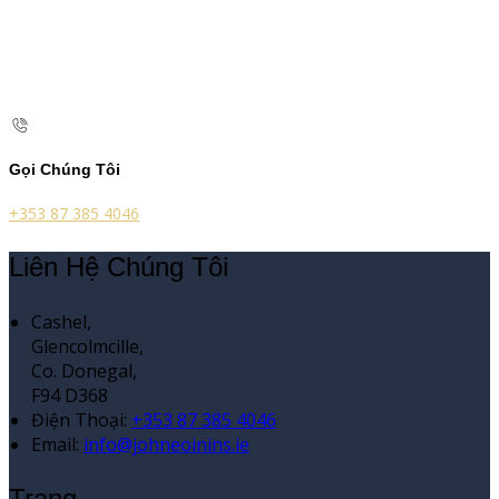
Gọi Chúng Tôi
+353 87 385 4046
Liên Hệ Chúng Tôi
Cashel,
Glencolmcille,
Co. Donegal,
F94 D368
Điện Thoại
:
+353 87 385 4046
Email:
info@johneoinins.ie
Trang