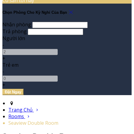
Có sẵn tối nay
Chọn Phòng Cho Kỳ Nghỉ Của Bạn
Nhận phòng
Trả phòng
Người lớn
-
+
Trẻ em
-
+
Trang Chủ
Rooms
Seaview Double Room