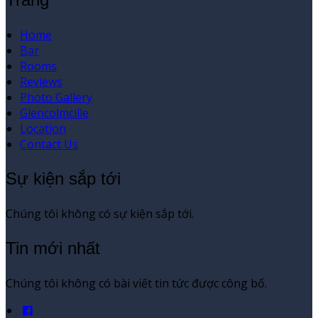
Home
Bar
Rooms
Reviews
Photo Gallery
Glencolmcille
Location
Contact Us
Sự kiện sắp tới
Chúng tôi không có sự kiện sắp tới.
Tin mới nhất
Chúng tôi không có bài viết tin tức được công bố.